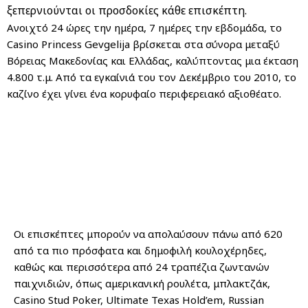
ξεπερνιούνται οι προσδοκίες κάθε επισκέπτη.
Ανοιχτό 24 ώρες την ημέρα, 7 ημέρες την εβδομάδα, το
Casino Princess Gevgelija βρίσκεται στα σύνορα μεταξύ
Βόρειας Μακεδονίας και Ελλάδας, καλύπτοντας μια έκταση
4.800 τ.μ. Από τα εγκαίνιά του τον Δεκέμβριο του 2010, το
καζίνο έχει γίνει ένα κορυφαίο περιφερειακό αξιοθέατο.
Οι επισκέπτες μπορούν να απολαύσουν πάνω από 620
από τα πιο πρόσφατα και δημοφιλή κουλοχέρηδες,
καθώς και περισσότερα από 24 τραπέζια ζωντανών
παιχνιδιών, όπως αμερικανική ρουλέτα, μπλακτζάκ,
Casino Stud Poker, Ultimate Texas Hold’em, Russian