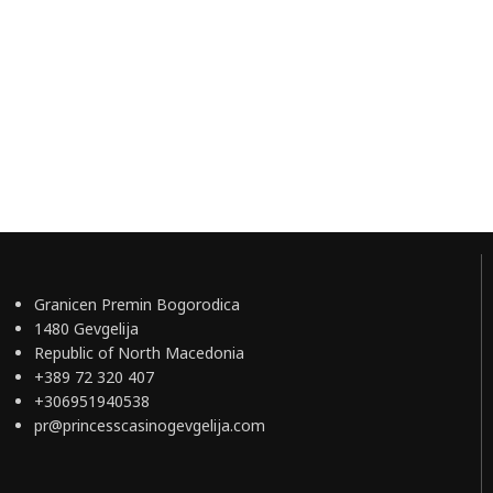
Granicen Premin Bogorodica
1480 Gevgelija
Republic of North Macedonia
+389 72 320 407
+306951940538
pr@princesscasinogevgelija.com