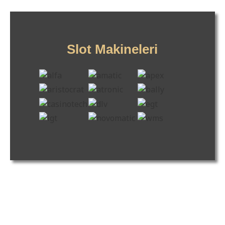
Slot Makineleri