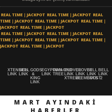
REAL TIME | JACKPOT
REAL TIME | JACKPOT
REAL
TIME | JACKPOT
REAL TIME | JACKPOT
REAL TIME |
JACKPOT
REAL TIME | JACKPOT
REAL TIME | JACKPOT
REAL TIME | JACKPOT
REAL
TIME | JACKPOT
REAL TIME | JACKPOT
REAL TIME |
JACKPOT
REAL TIME | JACKPOT
XTENSION
BELL
GODS
EGYPTIAN
DIMAOND
CLOVER
CLOVER
BELL
BELL
LINK
LINK
&
LINK
TREE
LINK
LINK
LINK
LINK
KING
XTREME
ELEMENTS
BOOST
2
LINK
MART AYINDAKİ
HABERLER