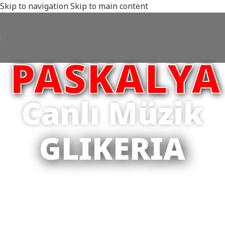
Skip to navigation
Skip to main content
PASKALYA
Canlı Müzik
GLIKERIA