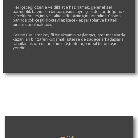
Her içeceği özenle ve dikkatle hazırlamak, geleneksel
barmenlik tarzımızın bir parçasıdır; aynı şekilde sunduğumuz
içeceklerin seçimi ve kalitesi de bizim için önemlidir. Casino
barında çok çeşitli kokteyller, içecekler, şaraplar ve kaliteli
biralar sunulmaktadır.
Casino Bar, ister keyifli bir akşamın başlangıcı, ister masalarda
kazanılan bir zaferi kutlamak, isterse de sadece arkadaşlarla
rahatlamak için olsun, tüm müşteriler için ideal bir buluşma
yeridir.