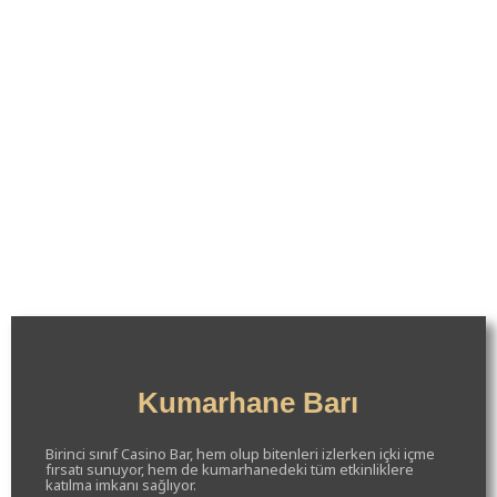
Kumarhane Barı
Birinci sınıf Casino Bar, hem olup bitenleri izlerken içki içme
fırsatı sunuyor, hem de kumarhanedeki tüm etkinliklere
katılma imkanı sağlıyor.