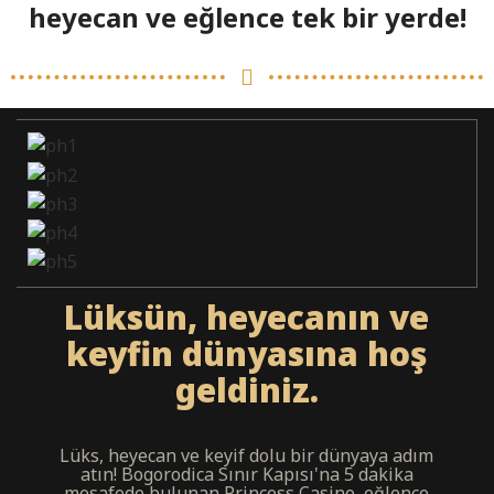
heyecan ve eğlence tek bir yerde!
Lüksün, heyecanın ve
keyfin dünyasına hoş
geldiniz.
Lüks, heyecan ve keyif dolu bir dünyaya adım
atın! Bogorodica Sınır Kapısı'na 5 dakika
mesafede bulunan Princess Casino, eğlence