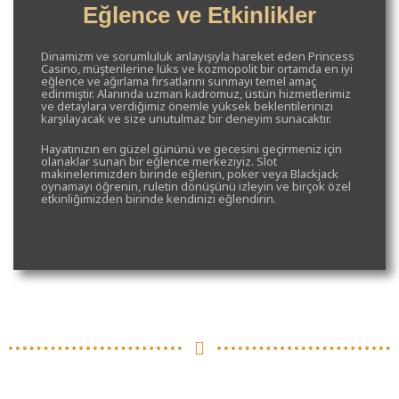
Eğlence ve Etkinlikler
Dinamizm ve sorumluluk anlayışıyla hareket eden Princess
Casino, müşterilerine lüks ve kozmopolit bir ortamda en iyi
eğlence ve ağırlama fırsatlarını sunmayı temel amaç
edinmiştir. Alanında uzman kadromuz, üstün hizmetlerimiz
ve detaylara verdiğimiz önemle yüksek beklentilerinizi
karşılayacak ve size unutulmaz bir deneyim sunacaktır.
Hayatınızın en güzel gününü ve gecesini geçirmeniz için
olanaklar sunan bir eğlence merkeziyiz. Slot
makinelerimizden birinde eğlenin, poker veya Blackjack
oynamayı öğrenin, ruletin dönüşünü izleyin ve birçok özel
etkinliğimizden birinde kendinizi eğlendirin.